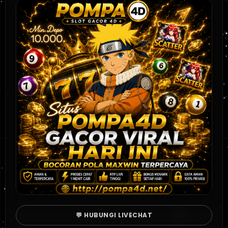
💬 HUBUNGI LIVECHAT