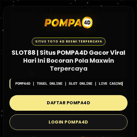
SITUS TOTO 4D RESMI TERPERCAYA
SLOT88 | Situs POMPA4D Gacor Viral
Hari Ini Bocoran Pola Maxwin
Terpercaya
POMPA4D | TOGEL ONLINE | SLOT ONLINE | LIVE CASINO
DAFTAR POMPA4D
LOGIN POMPA4D