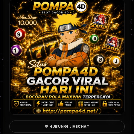
💬 HUBUNGI LIVECHAT